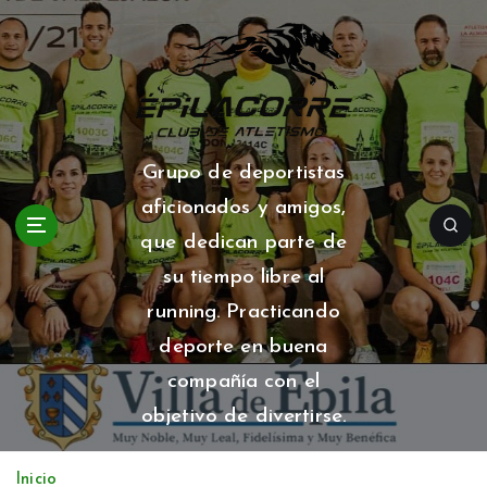
S
a
l
t
a
r
a
Grupo de deportistas
l
aficionados y amigos,
c
o
que dedican parte de
n
su tiempo libre al
t
running. Practicando
e
n
deporte en buena
i
compañía con el
d
o
objetivo de divertirse.
Inicio