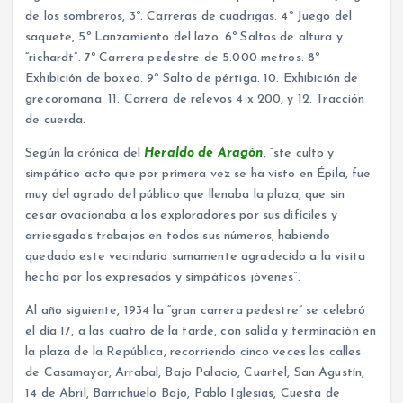
de los sombreros, 3º. Carreras de cuadrigas. 4º Juego del
saquete, 5º Lanzamiento del lazo. 6º Saltos de altura y
“richardt”. 7º Carrera pedestre de 5.000 metros. 8º
Exhibición de boxeo. 9º Salto de pértiga. 10. Exhibición de
grecoromana. 11. Carrera de relevos 4 x 200, y 12. Tracción
de cuerda.
Según la crónica del
Heraldo de Aragón
, “ste culto y
simpático acto que por primera vez se ha visto en Épila, fue
muy del agrado del público que llenaba la plaza, que sin
cesar ovacionaba a los exploradores por sus difíciles y
arriesgados trabajos en todos sus números, habiendo
quedado este vecindario sumamente agradecido a la visita
hecha por los expresados y simpáticos jóvenes”.
Al año siguiente, 1934 la “gran carrera pedestre” se celebró
el día 17, a las cuatro de la tarde, con salida y terminación en
la plaza de la República, recorriendo cinco veces las calles
de Casamayor, Arrabal, Bajo Palacio, Cuartel, San Agustín,
14 de Abril, Barrichuelo Bajo, Pablo Iglesias, Cuesta de