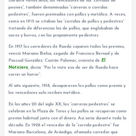
Durante varios años, los vencedores de las ”corridas de
peones”, también denominadas “carreras o corridas
pedestres”, fueron premiados con pollos y metálico. A veces,
como en 1915 se citaban las “corridas de pollos y pedestres”
tratando de diferencias las de pollos, que englobaban de
sacos y burros, con las propiamente pedestres.
En 1917 los corredores de Rueda coparon todos los premios,
venció Mariano Bielsa, seguido de Francisco Bernad y de
Pascual González. Castán Palomar, cronista de
El
Noticiero,
decía: “Por lo visto eso de ser de Rueda hace
correr un horror”.
Al año siguiente, 1918, desaparecen los pollos como premio y
los vencedores solo reciben metálico.
En los años 20 del siglo XX, las “carreras pedestres” se
celebran en la Plaza de Toros y los pollos se recuperan como
premio habitual junto con el dinero. Así sería durante toda la
década. En 1928 el vencedor de la “corrida pedestre” fue
Mariano Barcelona, de Arándiga, afamado corredor que