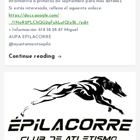
informátiva a primeros de septiembre para más detalles.
Si estás interesado, rellena el siguiente enlace:
https://docs.google.com/
…/1NoR2PLChQG2gFuhLu1Q1zBi…/edit
+ Información: 618.38.28.87 Miguel
AUPA EPILACORRE
@ayuntamientoepila
Continue reading