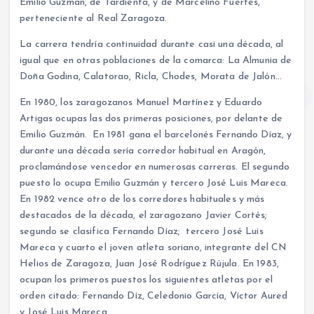
Emilio Guzmán, de Tardienta, y de Marcelino Fuertes,
perteneciente al Real Zaragoza.
La carrera tendría continuidad durante casi una década, al
igual que en otras poblaciones de la comarca: La Almunia de
Doña Godina, Calatorao, Ricla, Chodes, Morata de Jalón…
En 1980, los zaragozanos Manuel Martínez y Eduardo
Artigas ocupas las dos primeras posiciones, por delante de
Emilio Guzmán. En 1981 gana el barcelonés Fernando Díaz, y
durante una década sería corredor habitual en Aragón,
proclamándose vencedor en numerosas carreras. El segundo
puesto lo ocupa Emilio Guzmán y tercero José Luis Mareca.
En 1982 vence otro de los corredores habituales y más
destacados de la década, el zaragozano Javier Cortés;
segundo se clasifica Fernando Díaz; tercero José Luis
Mareca y cuarto el joven atleta soriano, integrante del CN
Helios de Zaragoza, Juan José Rodríguez Rújula. En 1983,
ocupan los primeros puestos los siguientes atletas por el
orden citado: Fernando Díz, Celedonio García, Víctor Aured
y José Luis Mareca.