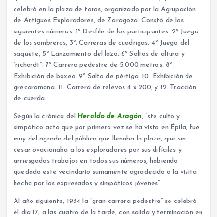
celebró en la plaza de toros, organizado por la Agrupación
de Antiguos Exploradores, de Zaragoza. Constó de los
siguientes números: 1º Desfile de los participantes. 2º Juego
de los sombreros, 3º. Carreras de cuadrigas. 4º Juego del
saquete, 5º Lanzamiento del lazo. 6º Saltos de altura y
“richardt”. 7º Carrera pedestre de 5.000 metros. 8º
Exhibición de boxeo. 9º Salto de pértiga. 10. Exhibición de
grecoromana. 11. Carrera de relevos 4 x 200, y 12. Tracción
de cuerda.
Según la crónica del
Heraldo de Aragón
, “ste culto y
simpático acto que por primera vez se ha visto en Épila, fue
muy del agrado del público que llenaba la plaza, que sin
cesar ovacionaba a los exploradores por sus difíciles y
arriesgados trabajos en todos sus números, habiendo
quedado este vecindario sumamente agradecido a la visita
hecha por los expresados y simpáticos jóvenes”.
Al año siguiente, 1934 la “gran carrera pedestre” se celebró
el día 17, a las cuatro de la tarde, con salida y terminación en