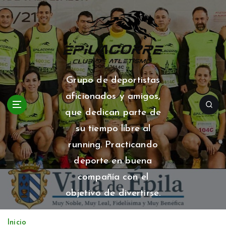
S
a
l
t
a
r
a
Grupo de deportistas
l
aficionados y amigos,
c
o
que dedican parte de
n
su tiempo libre al
t
running. Practicando
e
n
deporte en buena
i
compañía con el
d
o
objetivo de divertirse.
Inicio