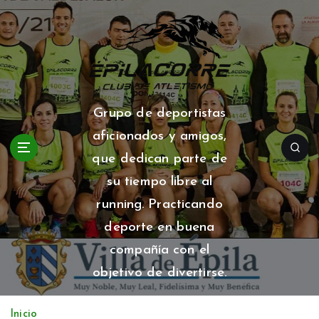
S
a
l
t
a
r
a
Grupo de deportistas
l
aficionados y amigos,
c
o
que dedican parte de
n
su tiempo libre al
t
running. Practicando
e
n
deporte en buena
i
compañía con el
d
o
objetivo de divertirse.
Inicio