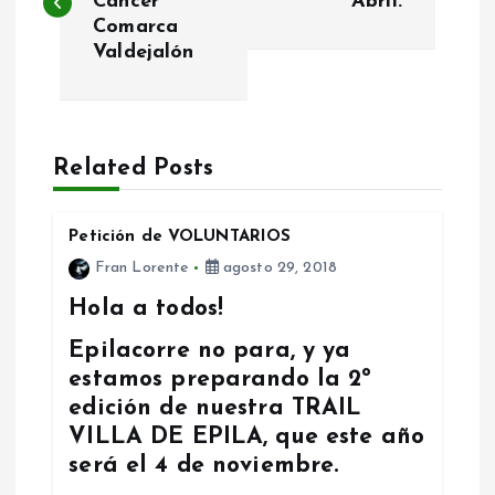
Cáncer
Abril.
Comarca
v
Valdejalón
e
g
Related Posts
a
Petición de VOLUNTARIOS
c
Fran Lorente
agosto 29, 2018
i
Hola a todos!
Epilacorre no para, y ya
ó
estamos preparando la 2º
edición de nuestra TRAIL
n
VILLA DE EPILA, que este año
d
será el 4 de noviembre.