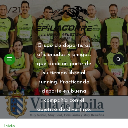
S
a
l
t
a
r
a
Grupo de deportistas
l
aficionados y amigos,
c
o
que dedican parte de
n
su tiempo libre al
t
running. Practicando
e
n
deporte en buena
i
compañía con el
d
o
objetivo de divertirse.
Inicio