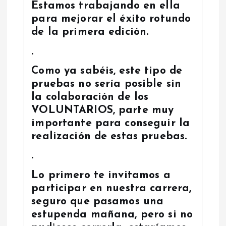
Estamos trabajando en ella
e
para mejorar el éxito rotundo
de la primera edición.
e
.
n
Como ya sabéis, este tipo de
pruebas no sería posible sin
t
la colaboración de los
r
VOLUNTARIOS, parte muy
importante para conseguir la
a
realización de estas pruebas.
.
d
Lo primero te invitamos a
a
participar en nuestra carrera,
seguro que pasamos una
s
estupenda mañana, pero si no