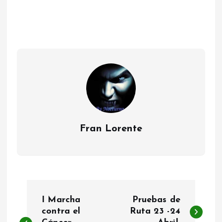
Fran Lorente
N
I Marcha
Pruebas de
a
contra el
Ruta 23 -24