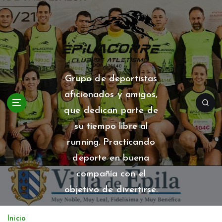
S
a
l
t
a
r
a
Grupo de deportistas
l
aficionados y amigos,
c
o
que dedican parte de
n
su tiempo libre al
t
running. Practicando
e
n
deporte en buena
i
compañía con el
d
o
objetivo de divertirse.
Inicio