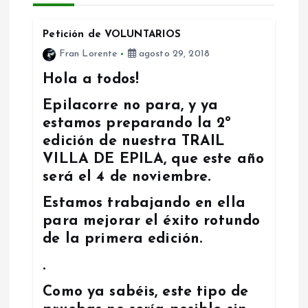
g
Petición de VOLUNTARIOS
a
Fran Lorente
agosto 29, 2018
c
Hola a todos!
Epilacorre no para, y ya
i
estamos preparando la 2º
ó
edición de nuestra TRAIL
VILLA DE EPILA, que este año
n
será el 4 de noviembre.
Estamos trabajando en ella
d
para mejorar el éxito rotundo
de la primera edición.
e
.
e
Como ya sabéis, este tipo de