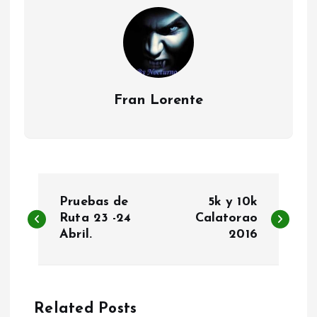
Fran Lorente
N
Pruebas de
5k y 10k
a
Ruta 23 -24
Calatorao
Abril.
2016
v
e
Related Posts