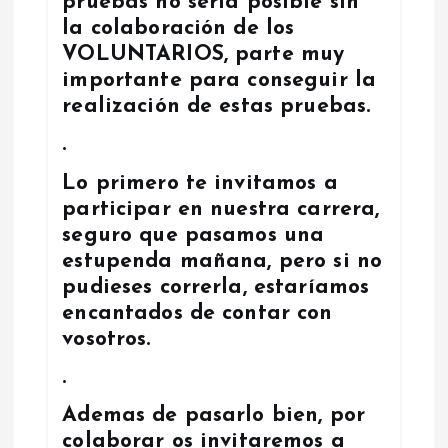
n
pruebas no sería posible sin
la colaboración de los
t
VOLUNTARIOS, parte muy
importante para conseguir la
r
realización de estas pruebas.
.
a
Lo primero te invitamos a
d
participar en nuestra carrera,
seguro que pasamos una
a
estupenda mañana, pero si no
pudieses correrla, estaríamos
s
encantados de contar con
vosotros.
.
Ademas de pasarlo bien, por
colaborar os invitaremos a