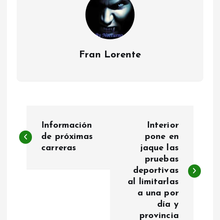
Fran Lorente
N
Información
Interior
a
de próximas
pone en
carreras
jaque las
pruebas
v
deportivas
al limitarlas
e
a una por
día y
g
provincia