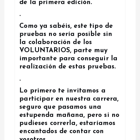
de la primera edición.
t
.
r
Como ya sabéis, este tipo de
pruebas no sería posible sin
a
la colaboración de los
VOLUNTARIOS, parte muy
d
importante para conseguir la
realización de estas pruebas.
a
.
s
Lo primero te invitamos a
participar en nuestra carrera,
seguro que pasamos una
estupenda mañana, pero si no
pudieses correrla, estaríamos
encantados de contar con
vosotros.