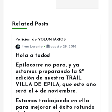
a
c
Related Posts
i
Petición de VOLUNTARIOS
ó
Fran Lorente
agosto 29, 2018
n
Hola a todos!
Epilacorre no para, y ya
d
estamos preparando la 2º
edición de nuestra TRAIL
e
VILLA DE EPILA, que este año
será el 4 de noviembre.
e
Estamos trabajando en ella
n
para mejorar el éxito rotundo