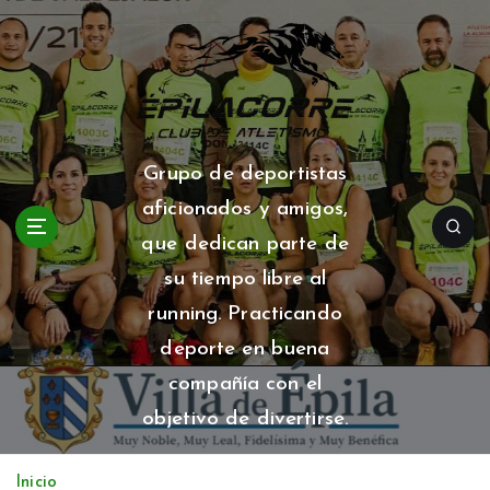
S
a
l
t
a
r
a
Grupo de deportistas
l
aficionados y amigos,
c
o
que dedican parte de
n
su tiempo libre al
t
running. Practicando
e
n
deporte en buena
i
compañía con el
d
o
objetivo de divertirse.
Inicio