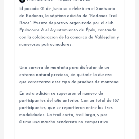
El pasado 01 de Junio se celebró en el Santuario
e
de Rodanas, la séptima edición de “Rodanas Trail
Race”. Evento deportivo organizado por el club
n
Épilacorre & el Ayuntamiento de Épila, contando
con la colaboración de la comarca de Valdejalón y
t
numerosos patrocinadores.
r
Una carrera de montaña para disfrutar de un
a
entorno natural precioso, sin quitarle la dureza
que caracteriza este tipo de pruebas de montaña.
d
En esta edición se superaron el numero de
participantes del año anterior. Con un total de 187
a
participantes, que se repartieron entre las tres
modalidades. La trail corta, trail larga, y por
s
último una marcha senderista no competitiva.