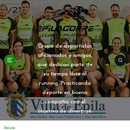
S
a
l
t
a
r
a
Grupo de deportistas
l
aficionados y amigos,
c
o
que dedican parte de
n
su tiempo libre al
t
running. Practicando
e
n
deporte en buena
i
compañía con el
d
o
objetivo de divertirse.
Inicio