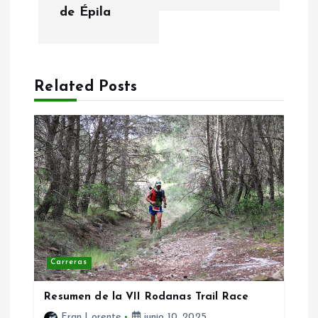
v
de Épila
e
g
Related Posts
a
c
i
ó
n
Carreras
d
Resumen de la VII Rodanas Trail Race
e
Fran Lorente
junio 10, 2025