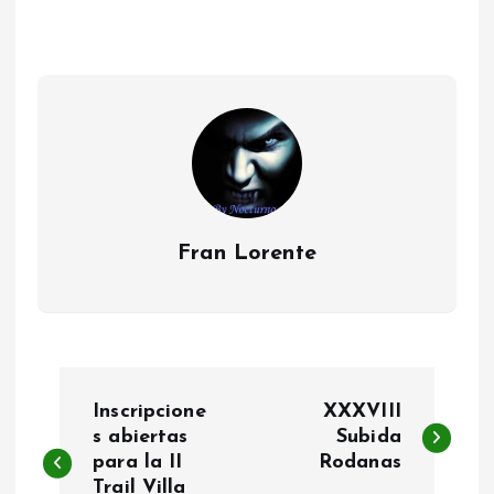
e
v
í
d
e
o
Fran Lorente
N
Inscripcione
XXXVIII
a
s abiertas
Subida
para la II
Rodanas
Trail Villa