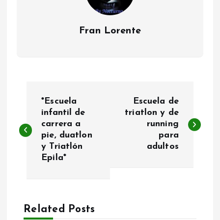
Fran Lorente
N
*Escuela
Escuela de
a
infantil de
triatlon y de
carrera a
running
pie, duatlon
para
v
y Triatlón
adultos
Epila*
e
g
a
Related Posts