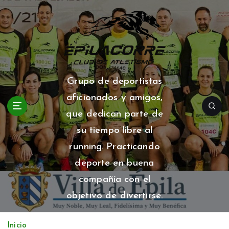
S
a
l
t
a
r
a
Grupo de deportistas
l
aficionados y amigos,
c
o
que dedican parte de
n
su tiempo libre al
t
running. Practicando
e
n
deporte en buena
i
compañía con el
d
o
objetivo de divertirse.
Inicio