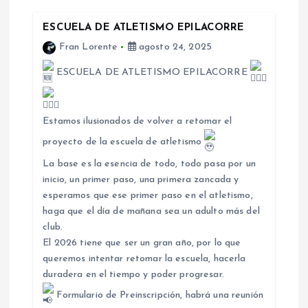
c
ESCUELA DE ATLETISMO EPILACORRE
Fran Lorente
agosto 24, 2025
i
ESCUELA DE ATLETISMO EPILACORRE
ó
n
Estamos ilusionados de volver a retomar el
proyecto de la escuela de atletismo
d
La base es la esencia de todo, todo pasa por un
inicio, un primer paso, una primera zancada y
e
esperamos que ese primer paso en el atletismo,
haga que el día de mañana sea un adulto más del
e
club.
El 2026 tiene que ser un gran año, por lo que
n
queremos intentar retomar la escuela, hacerla
duradera en el tiempo y poder progresar.
t
Formulario de Preinscripción, habrá una reunión