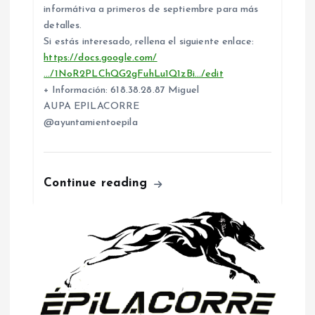
informátiva a primeros de septiembre para más
r
detalles.
Si estás interesado, rellena el siguiente enlace:
a
https://docs.google.com/
…/1NoR2PLChQG2gFuhLu1Q1zBi…/edit
d
+ Información: 618.38.28.87 Miguel
AUPA EPILACORRE
a
@ayuntamientoepila
s
Continue reading