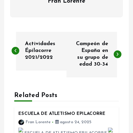
Fran Lorente
N
Actividades
Campeón de
a
Épilacorre
España en
2021/2022
su grupo de
edad 30-34
v
e
g
Related Posts
a
ESCUELA DE ATLETISMO EPILACORRE
c
Fran Lorente
agosto 24, 2025