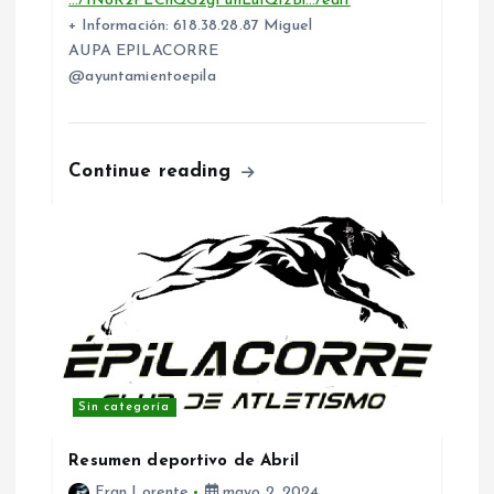
…/1NoR2PLChQG2gFuhLu1Q1zBi…/edit
a
+ Información: 618.38.28.87 Miguel
AUPA EPILACORRE
d
@ayuntamientoepila
a
s
Continue reading
Sin categoría
Resumen deportivo de Abril
Fran Lorente
mayo 2, 2024