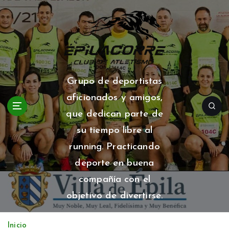
S
a
l
t
a
r
a
Grupo de deportistas
l
aficionados y amigos,
c
o
que dedican parte de
n
su tiempo libre al
t
running. Practicando
e
n
deporte en buena
i
compañía con el
d
o
objetivo de divertirse.
Inicio