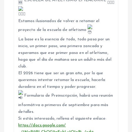
ESCUELA DE ATLETISMO EPILACORRE
i
ó
Estamos ilusionados de volver a retomar el
proyecto de la escuela de atletismo
n
La base es la esencia de todo, todo pasa por un
inicio, un primer paso, una primera zancada y
d
esperamos que ese primer paso en el atletismo,
haga que el día de mañana sea un adulto más del
e
club.
El 2026 tiene que ser un gran año, por lo que
e
queremos intentar retomar la escuela, hacerla
duradera en el tiempo y poder progresar.
n
Formulario de Preinscripción, habrá una reunión
t
informátiva a primeros de septiembre para más
detalles.
Si estás interesado, rellena el siguiente enlace:
r
https://docs.google.com/