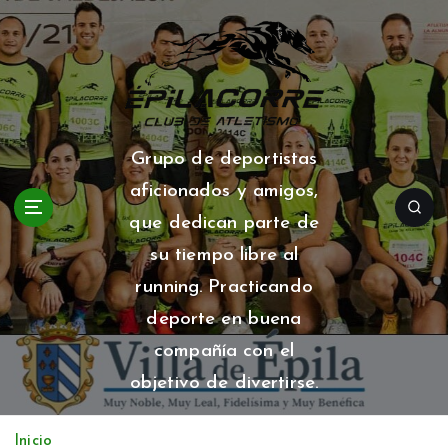
S
a
l
t
a
r
a
Grupo de deportistas
l
aficionados y amigos,
c
o
que dedican parte de
n
su tiempo libre al
t
running. Practicando
e
n
deporte en buena
i
compañía con el
d
o
objetivo de divertirse.
Inicio