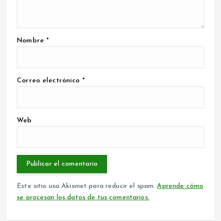
n
d
Nombre
*
e
e
Correo electrónico
*
n
t
Web
r
a
Este sitio usa Akismet para reducir el spam.
Aprende cómo
d
se procesan los datos de tus comentarios.