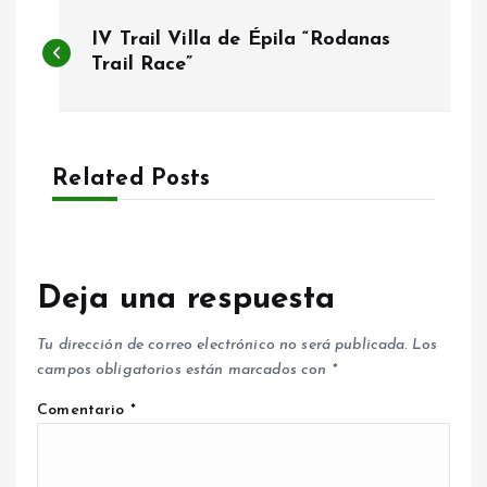
N
IV Trail Villa de Épila “Rodanas
a
Trail Race”
v
e
Related Posts
g
a
Deja una respuesta
c
Tu dirección de correo electrónico no será publicada.
Los
campos obligatorios están marcados con
*
i
Comentario
*
ó