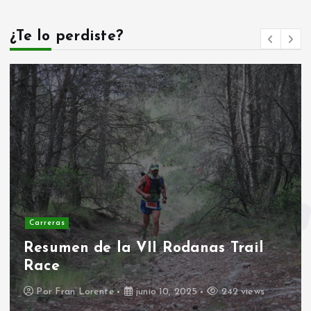
a
s
¿Te lo perdiste?
Carreras
Resumen de la VII Rodanas Trail
Race
Por
Fran Lorente
junio 10, 2025
242 views