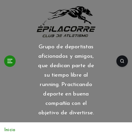
S
a
l
t
a
r
a
Grupo de deportistas
l
aficionados y amigos,
c
o
que dedican parte de
n
su tiempo libre al
t
running. Practicando
e
n
deporte en buena
i
compañía con el
d
o
objetivo de divertirse.
Inicio