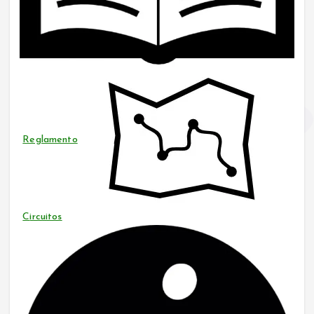
Reglamento
C
ircuitos