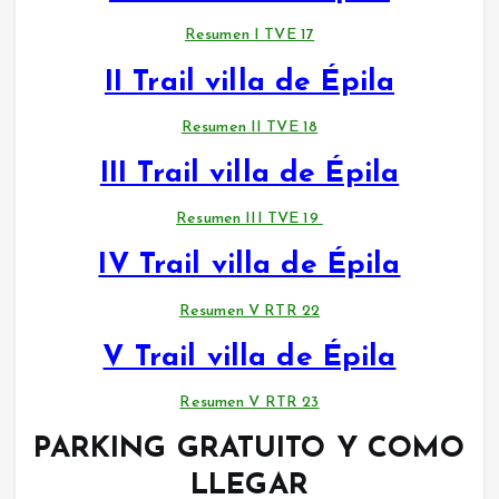
í
d
Resumen I TVE 17
e
II Trail villa de Épila
o
Resumen II TVE 18
III Trail villa de Épila
Resumen III TVE 19
IV Trail villa de Épila
Resumen V RTR 22
V Trail villa de Épila
Resumen V RTR 23
PARKING GRATUITO Y COMO
LLEGAR