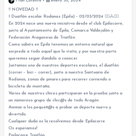
Fran Lorente
enero 30, 2024
‼️ NOVEDAD ‼️
I Duatlón escolar Rodanas (Epila) – 02/03/2024 🚶‍♀️🚴🚶‍♂️
En 2024 nace una nueva iniciativa desde el club Epilacorre,
junto al Ayuntamiento de Épila, Comarca Valdejalón y
Federación Aragonesa de Triatlón.
Como sabéis en Epila tenemos un entorno natural que
sorprede a todo aquel que lo visita, y por nuestra parte
queremos seguir dandolo a conocer.
Juntamos uno de nuestros deportes escolares, el duatlón
(correr – bici – correr), junto a nuestro Santuario de
Rodanas, zonas de pinares para recorrer corriendo o
bicicleta de montaña.
Varios de nuestros chicos participaran en la prueba junto a
un númeroso grupo de chic@s de todo Aragón.
Animar a los pequeñ@s a probar un deporte nuevo y
divertido.
Cualquier duda os la resolvemos desde Epilacorre.
Os esperamos!
Epilacorre Triatlón.