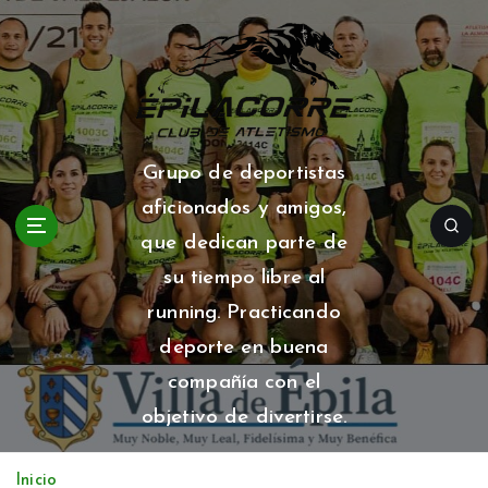
S
a
l
t
a
r
a
Grupo de deportistas
l
aficionados y amigos,
c
o
que dedican parte de
n
su tiempo libre al
t
running. Practicando
e
n
deporte en buena
i
compañía con el
d
o
objetivo de divertirse.
Inicio