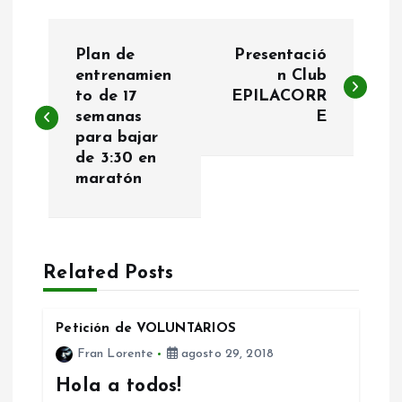
N
Plan de
Presentació
a
entrenamien
n Club
to de 17
EPILACORR
semanas
E
v
para bajar
de 3:30 en
e
maratón
g
a
Related Posts
c
Petición de VOLUNTARIOS
i
Fran Lorente
agosto 29, 2018
ó
Hola a todos!