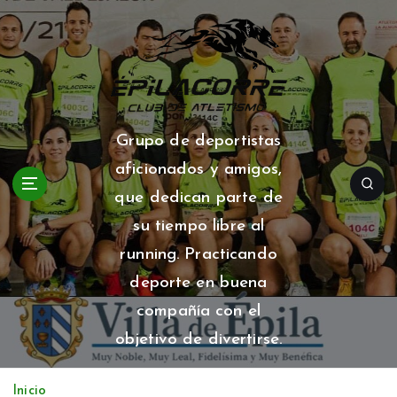
S
a
l
t
a
r
a
Grupo de deportistas
l
aficionados y amigos,
c
o
que dedican parte de
n
su tiempo libre al
t
running. Practicando
e
n
deporte en buena
i
compañía con el
d
o
objetivo de divertirse.
Inicio