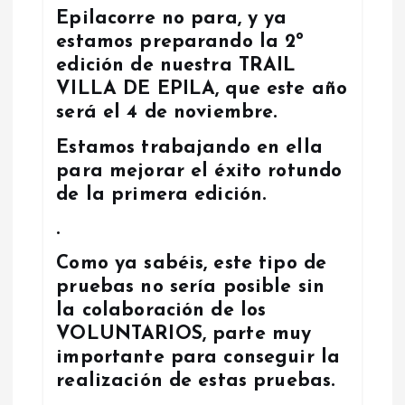
Epilacorre no para, y ya
n
estamos preparando la 2º
edición de nuestra TRAIL
d
VILLA DE EPILA, que este año
será el 4 de noviembre.
e
Estamos trabajando en ella
e
para mejorar el éxito rotundo
de la primera edición.
n
.
t
Como ya sabéis, este tipo de
pruebas no sería posible sin
r
la colaboración de los
VOLUNTARIOS, parte muy
a
importante para conseguir la
d
realización de estas pruebas.