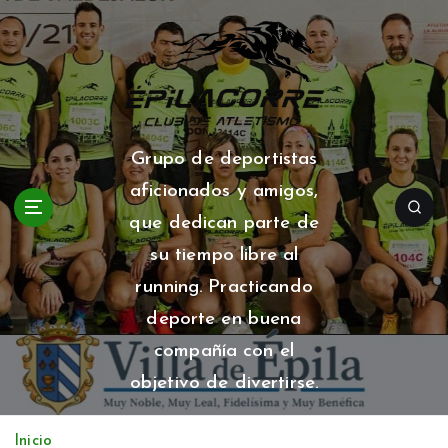
S
a
l
t
a
r
a
Grupo de deportistas
l
aficionados y amigos,
c
o
que dedican parte de
n
su tiempo libre al
t
running. Practicando
e
n
deporte en buena
i
compañía con el
d
o
objetivo de divertirse.
Inicio