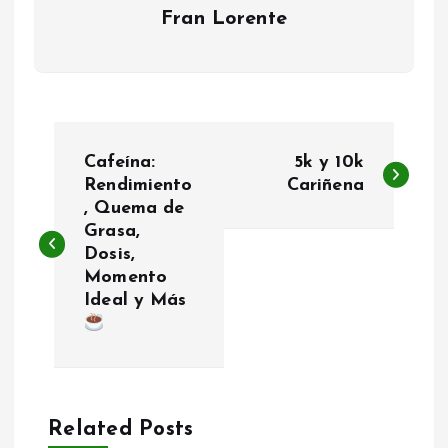
Fran Lorente
N
Cafeína:
5k y 10k
a
Rendimiento
Cariñena
, Quema de
Grasa,
v
Dosis,
Momento
e
Ideal y Más
g
a
c
Related Posts