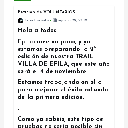
i
Petición de VOLUNTARIOS
Fran Lorente
agosto 29, 2018
ó
Hola a todos!
n
Epilacorre no para, y ya
estamos preparando la 2º
d
edición de nuestra TRAIL
VILLA DE EPILA, que este año
e
será el 4 de noviembre.
e
Estamos trabajando en ella
para mejorar el éxito rotundo
n
de la primera edición.
t
.
Como ya sabéis, este tipo de
r
pruebas no sería posible sin