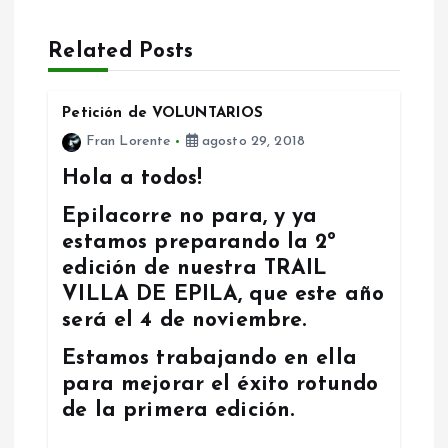
c
Related Posts
i
ó
Petición de VOLUNTARIOS
Fran Lorente
agosto 29, 2018
n
Hola a todos!
d
Epilacorre no para, y ya
estamos preparando la 2º
e
edición de nuestra TRAIL
VILLA DE EPILA, que este año
e
será el 4 de noviembre.
n
Estamos trabajando en ella
para mejorar el éxito rotundo
t
de la primera edición.