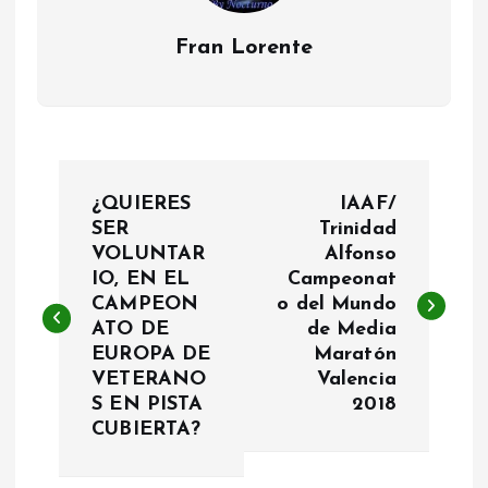
Fran Lorente
N
¿QUIERES
IAAF/
a
SER
Trinidad
VOLUNTAR
Alfonso
IO, EN EL
Campeonat
v
CAMPEON
o del Mundo
ATO DE
de Media
e
EUROPA DE
Maratón
VETERANO
Valencia
g
S EN PISTA
2018
CUBIERTA?
a