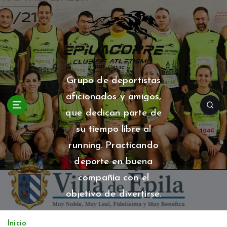
S
a
l
t
a
r
a
Grupo de deportistas
l
aficionados y amigos,
c
o
que dedican parte de
n
su tiempo libre al
t
running. Practicando
e
n
deporte en buena
i
compañía con el
d
o
objetivo de divertirse.
Inicio