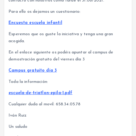
contacto con nosotros como tarde el 31.08/2021.
Para ello os dejamos un cuestionario:
Encuesta escuela infantil
Esperemos que os guste la iniciativa y tenga una gran
acogida.
En el enlace siguiente os podéis apuntar al campus de
demostración gratuito del viernes día 3
Campus gratuito día 3
Toda la información:
escuela-de-triatlon-epila-1.pdf
Cualquier duda al movil: 658.34.05.78
Iván Ruiz
Un saludo