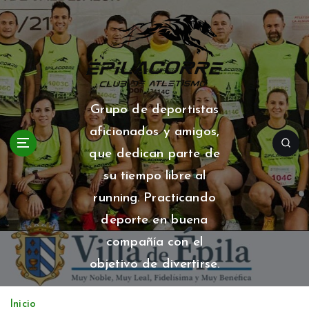
S
a
l
t
a
r
a
Grupo de deportistas
l
aficionados y amigos,
c
o
que dedican parte de
n
su tiempo libre al
t
running. Practicando
e
n
deporte en buena
i
compañía con el
d
o
objetivo de divertirse.
Inicio