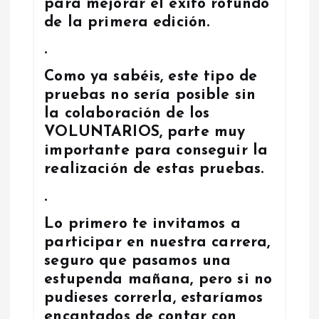
para mejorar el éxito rotundo
e
de la primera edición.
n
.
Como ya sabéis, este tipo de
t
pruebas no sería posible sin
la colaboración de los
r
VOLUNTARIOS, parte muy
a
importante para conseguir la
realización de estas pruebas.
d
.
a
Lo primero te invitamos a
participar en nuestra carrera,
s
seguro que pasamos una
estupenda mañana, pero si no
pudieses correrla, estaríamos
encantados de contar con