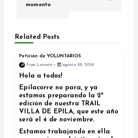
momento
e
g
a
Related Posts
c
Petición de VOLUNTARIOS
Fran Lorente
agosto 29, 2018
i
Hola a todos!
ó
Epilacorre no para, y ya
estamos preparando la 2º
n
edición de nuestra TRAIL
VILLA DE EPILA, que este año
d
será el 4 de noviembre.
e
Estamos trabajando en ella