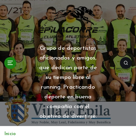
S
a
l
t
a
r
a
Grupo de deportistas
l
aficionados y amigos,
c
o
que dedican parte de
n
su tiempo libre al
t
running. Practicando
e
n
deporte en buena
i
compañía con el
d
o
objetivo de divertirse.
Inicio